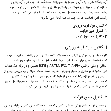
آزمایشگاه های ایده آل و مجهز به تجهیزات، دستگاه¬ها، ابزارهای آزمایش و
اندازه گیری دقیق و پیشرفته در راستای کنترل و حفظ شاخص های کیفی مواد
اولیه، محصولات و ارائه محصول مطلوب به مشتریان تلاش می کند. در همین
راستا، این فعالیت ها در چند مرحله انجام می پذیرد:
1- کنترل مواد اولیه ورودی
2- کنترل حین فرآیند
3- کنترل محصول نهایی
1- کنترل مواد اولیه ورودی
کلیه مواد اولیه موثر بر کیفیت محصولات تحت کنترل می باشند، به این صورت
که مشخصات فنی برای هر کدام از مواد اولیه طبق استاندارد های مربوطه بین
المللی و ملی از قبیل ASTM، IEC، TIA/EIA و ISIRI تعیین و در برگه مشخصات
فنی حدودهای کنترل و معیار پذیرش تعریف شده است. مواد اولیه ورودی پس از
بازرسی و انجام آزمایشات لازم در آزمایشگاه های مجهز به تایید واحد کنترل
کیفیت می رسند. سپس مواد اولیه تایید شده در انبار مطابق با دستورالعمل های
تدوین شده در کنترل کیفی شرکت، انبارش و نگهداری می گردند.
۲- کنترل حین فرآیند
در بخش تولید طبق روش اجرایی کنترل کیفیت ایستگاه های کنترل، پارامتر های
کنترل به همراه تعداد نمونه برداری و معیار های پذیرش تعیین و در فرم های