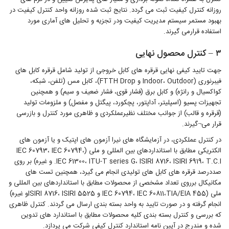
روزانه کنترل کیفیت ثبت می گردد. نتایج ثبت شده روزانه واحد کنترل کیفیت در
بهبود مستمر سیستم مدیریت کیفیت ودر تجزیه و تحلیل های آماری مورد
استفاده قرارمی گیرند.
۳ – کنترل محصول نهایی
جهت تایید کیفی نهایی قرقره های کابل خروجی از تولید شامل قرقره کابل های
فیبرنوری (Indoor، Outdoor و FTTH Drop)، کابل مس (تلفن، شبکه،
کواکسیال و رانژه) و کابل برق (فشار قوی، فشار ضعیف و سیم) و همچنین
تجهیزات پسیو (اسپلیتر، آداپتور، پچکورد، پیگتل و مفصل) و ملزومات تولید
(قرقره و قالب) از جوانب مختلف نظیرعملکردی و ظاهری مورد کنترل و بازرسی
قرار می¬گیرند.
در کنترل عملکردی، در آزمایشگاه های نیرا آزمون های اپتیک و یا آزمون های
الکتریکی مطابق با استانداردهای بین المللی و ملی (IEC 60793، IEC 60794،
IEC 61300، ITU-T series G، ISIRI 8716، ISIRI 6919، T.C.I. و غیره) بر روی
صددرصد قرقره های کابل های تولیدی انجام می گیرد، همچنین تست های
مکانیکال برروی تعداد مشخصی از محصولات مطابق با استانداردهای بین المللی و
ملی (IEC 60794، IEC 60811،TIA/EIA 455 و ISIRI 8716، ISIRI 5525و غیره)
انجام گرفته و در صورت تایید به واحد بسته بندی ارسال می گردند. کنترل ظاهری
که بررسی و کنترل بسته بندی کلیه محصولات مطابق با استاندارد های تدوین
شده و مندرج در آیین نامه استاندارد کنترل کیفی شرکت می پردازد.